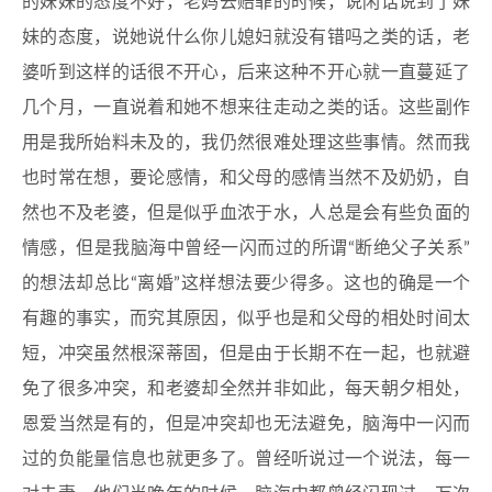
的妹妹的态度不好，老妈去赔罪的时候，说闲话说到了妹
妹的态度，说她说什么你儿媳妇就没有错吗之类的话，老
婆听到这样的话很不开心，后来这种不开心就一直蔓延了
几个月，一直说着和她不想来往走动之类的话。这些副作
用是我所始料未及的，我仍然很难处理这些事情。然而我
也时常在想，要论感情，和父母的感情当然不及奶奶，自
然也不及老婆，但是似乎血浓于水，人总是会有些负面的
情感，但是我脑海中曾经一闪而过的所谓“断绝父子关系”
的想法却总比“离婚”这样想法要少得多。这也的确是一个
有趣的事实，而究其原因，似乎也是和父母的相处时间太
短，冲突虽然根深蒂固，但是由于长期不在一起，也就避
免了很多冲突，和老婆却全然并非如此，每天朝夕相处，
恩爱当然是有的，但是冲突却也无法避免，脑海中一闪而
过的负能量信息也就更多了。曾经听说过一个说法，每一