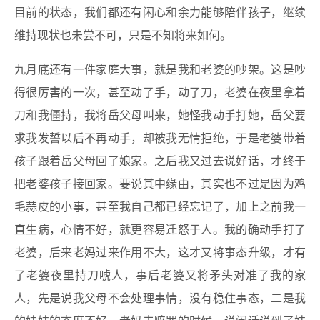
目前的状态，我们都还有闲心和余力能够陪伴孩子，继续
维持现状也未尝不可，只是不知将来如何。
九月底还有一件家庭大事，就是我和老婆的吵架。这是吵
得很厉害的一次，甚至动了手，动了刀，老婆在夜里拿着
刀和我僵持，我将岳父母叫来，她怪我动手打她，岳父要
求我发誓以后不再动手，却被我无情拒绝，于是老婆带着
孩子跟着岳父母回了娘家。之后我又过去说好话，才终于
把老婆孩子接回家。要说其中缘由，其实也不过是因为鸡
毛蒜皮的小事，甚至我自己都已经忘记了，加上之前我一
直生病，心情不好，就更容易迁怒于人。我的确动手打了
老婆，后来老妈过来作用不大，这才又将事态升级，才有
了老婆夜里持刀唬人，事后老婆又将矛头对准了我的家
人，先是说我父母不会处理事情，没有稳住事态，二是我