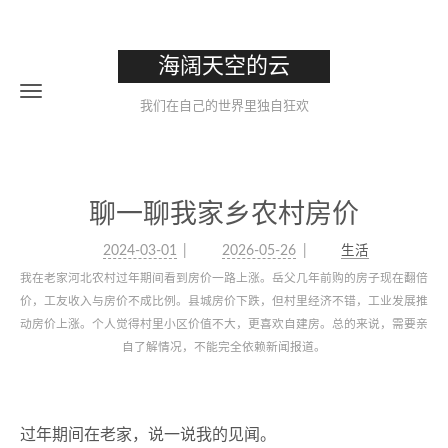
海阔天空的云
我们在自己的世界里独自狂欢
聊一聊我家乡农村房价
2024-03-01
2026-05-26
生活
我在老家河北农村过年期间看到房价一路上涨。岳父几年前购的房子现在翻倍
价，工友收入与房价不成比例。县城房价下跌，但村里经济不错，工业发展推
动房价上涨。个人觉得村里小区价值不大，更喜欢自建房。总的来说，需要亲
自了解情况，不能完全依赖新闻报道。
过年期间在老家，说一说我的见闻。