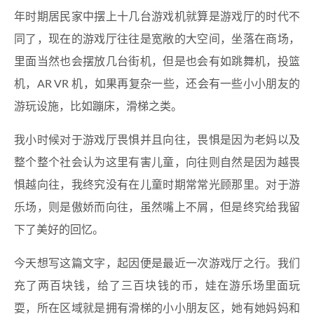
年时期居民家中摆上十几台游戏机就算是游戏厅的时代不
同了，现在的游戏厅往往是宽敞的大空间，坐落在商场，
里面当然也会摆放几台街机，但是也会有如跳舞机，投篮
机，AR VR 机，如果再复杂一些，还会有一些小小朋友的
游玩设施，比如蹦床，滑梯之类。
我小时候对于游戏厅畏惧并且向往，畏惧是因为老妈以及
整个整个社会认为这里有害儿童，向往则自然是因为越畏
惧越向往，我终究没有在儿童时期常常光顾那里。对于游
乐场，则是傲娇而向往，虽然嘴上不屑，但是终究给我留
下了美好的回忆。
今天想写这篇文字，起因便是最近一次游戏厅之行。我们
充了两百块钱，给了三百块钱的币，娃在游乐场里面玩
耍，所在区域就是拥有滑梯的小小朋友区，她有她妈妈和