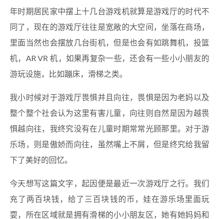
年时期居民家中摆上十几台游戏机就算是游戏厅的时代不
同了，现在的游戏厅往往是宽敞的大空间，坐落在商场，
里面当然也会摆放几台街机，但是也会有如跳舞机，投篮
机，AR VR 机，如果再复杂一些，还会有一些小小朋友的
游玩设施，比如蹦床，滑梯之类。
我小时候对于游戏厅畏惧并且向往，畏惧是因为老妈以及
整个整个社会认为这里有害儿童，向往则自然是因为越畏
惧越向往，我终究没有在儿童时期常常光顾那里。对于游
乐场，则是傲娇而向往，虽然嘴上不屑，但是终究给我留
下了美好的回忆。
今天想写这篇文字，起因便是最近一次游戏厅之行。我们
充了两百块钱，给了三百块钱的币，娃在游乐场里面玩
耍，所在区域就是拥有滑梯的小小朋友区，她有她妈妈和