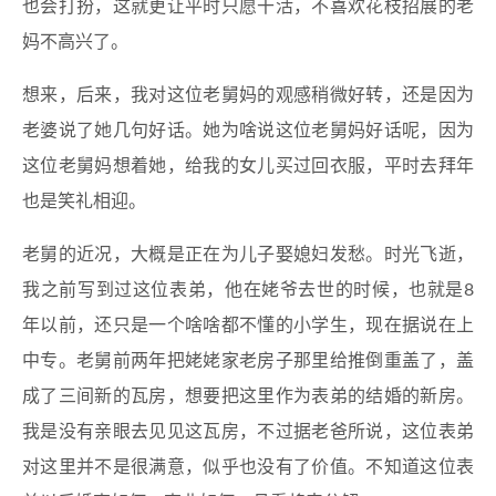
也会打扮，这就更让平时只愿干活，不喜欢花枝招展的老
妈不高兴了。
想来，后来，我对这位老舅妈的观感稍微好转，还是因为
老婆说了她几句好话。她为啥说这位老舅妈好话呢，因为
这位老舅妈想着她，给我的女儿买过回衣服，平时去拜年
也是笑礼相迎。
老舅的近况，大概是正在为儿子娶媳妇发愁。时光飞逝，
我之前写到过这位表弟，他在姥爷去世的时候，也就是8
年以前，还只是一个啥啥都不懂的小学生，现在据说在上
中专。老舅前两年把姥姥家老房子那里给推倒重盖了，盖
成了三间新的瓦房，想要把这里作为表弟的结婚的新房。
我是没有亲眼去见见这瓦房，不过据老爸所说，这位表弟
对这里并不是很满意，似乎也没有了价值。不知道这位表