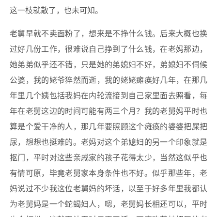
这一枝就散了，也未可知。
老舅早就不卖面粉了，想来是不挣什么钱。后来大概也换
过好几份工作，很难说自己挣到了什么钱，在老妈那边，
她弟弟似乎还不错，只是她的弟媳妇不好，弟媳妇不伺候
公婆，我的姥爷猝然而逝，我的姥姥瘫痪好几年，在那几
年里几个姨包括我妈在内轮流接到自己家里面去照看，每
年在老舅这边的时间可能有两三个月？我的老舅妈平时也
算是个爱干净的人，那几年要照顾这个瘫痪的婆婆把屎把
尿，想想也挺难的。老妈对这个弟媳妇的另一个印象就是
抠门，平时对这些亲戚家的孩子花得太少，当然这似乎也
有情可原，毕竟老舅家本身条件也不好。似乎那些年，老
妈说过不少我这位老舅妈的坏话，以至于好多年里我都认
为老舅妈是一个蛇蝎妇人，嗯，老舅妈长相还可以，平时