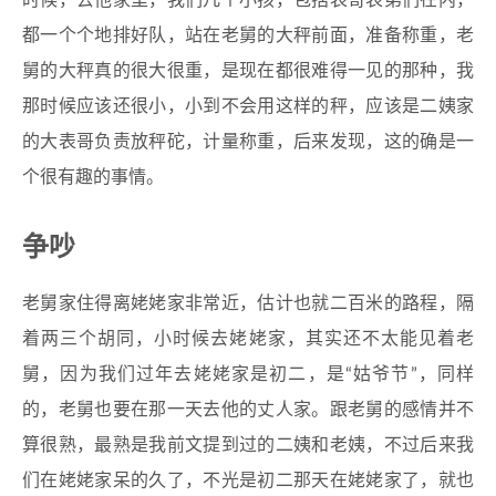
时候，去他家里，我们几个小孩，包括表哥表弟们在内，
都一个个地排好队，站在老舅的大秤前面，准备称重，老
舅的大秤真的很大很重，是现在都很难得一见的那种，我
那时候应该还很小，小到不会用这样的秤，应该是二姨家
的大表哥负责放秤砣，计量称重，后来发现，这的确是一
个很有趣的事情。
争吵
老舅家住得离姥姥家非常近，估计也就二百米的路程，隔
着两三个胡同，小时候去姥姥家，其实还不太能见着老
舅，因为我们过年去姥姥家是初二，是“姑爷节”，同样
的，老舅也要在那一天去他的丈人家。跟老舅的感情并不
算很熟，最熟是我前文提到过的二姨和老姨，不过后来我
们在姥姥家呆的久了，不光是初二那天在姥姥家了，就也