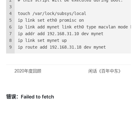
2
# this script will be executed during boot.
3
4
touch /var/lock/subsys/local
5
ip link set eth0 promisc on
6
ip link add mynet link eth0 type macvlan mode br
7
ip addr add 192.168.31.10 dev mynet
8
ip link set mynet up
9
ip route add 192.168.31.18 dev mynet
2020年度回顾
闲话《百年中东》