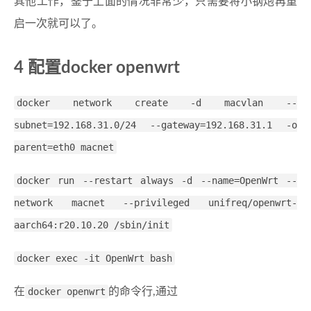
其他工作，鉴于上面的情况非常少，只需要将小钢炮再重
启一次就可以了。
4 配置docker openwrt
docker network create -d macvlan --
subnet=192.168.31.0/24 --gateway=192.168.31.1 -o
parent=eth0 macnet
docker run --restart always -d --name=OpenWrt --
network macnet --privileged unifreq/openwrt-
aarch64:r20.10.20 /sbin/init
docker exec -it OpenWrt bash
在
docker openwrt
的命令行,通过