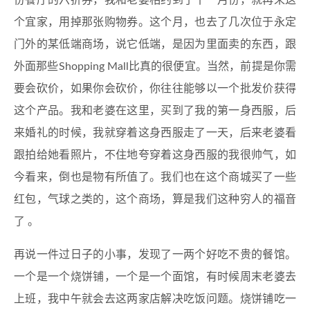
份餐厅的六折券，我和老婆相约到了十一月份，就再来这
个宜家，用掉那张购物券。这个月，也去了几次位于永定
门外的某低端商场，说它低端，是因为里面卖的东西，跟
外面那些Shopping Mall比真的很便宜。当然，前提是你需
要会砍价，如果你会砍价，你往往能够以一个批发价获得
这个产品。我和老婆在这里，买到了我的第一身西服，后
来婚礼的时候，我就穿着这身西服走了一天，后来老婆看
跟拍给她看照片，不住地夸穿着这身西服的我很帅气，如
今看来，倒也是物有所值了。我们也在这个商城买了一些
红包，气球之类的，这个商场，算是我们这种穷人的福音
了 。
再说一件过日子的小事，发现了一两个好吃不贵的餐馆。
一个是一个烧饼铺，一个是一个面馆，有时候周末老婆去
上班，我中午就会去这两家店解决吃饭问题。烧饼铺吃一