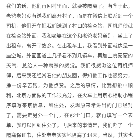
我们的话，他们再回村里面，就要被隔离了。有鉴于此，
老爸老妈没有送我们离开村子，而是在微信上联系到一个
司机，他们开车把我们送到了村口的检查站，司机师傅就
在检查站外面，我和老婆在这个和老爸老妈道别，坐上了
出租车，离开了故乡。在出租车上，我看到外面就像是一
座空城，外面国道上几乎看不到几辆车，再加上雾蒙蒙的
天气，总给人一种肃杀的感觉。我们很感激这位司机师
傅，后来我还经常看他的朋友圈，得知他工作也很努力，
挣一份辛苦钱，为他点赞。之后的事情，比我想象中顺
利，北京方面做的工作很充分，在火车上用京心相助小程
序填写来京信息，到住处，发现原来常进出的门已经封
了，需要走另外一个门，在那个门口，就再填写一个表
单，就可以回到住处了。再后来的事情是，我们办了一个
隔离保证书，住处老老实实地隔离了14天，当然，其实也