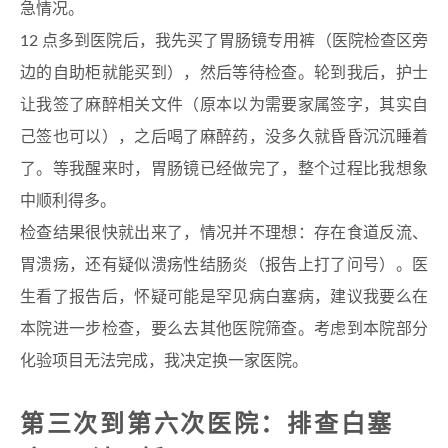
急情况。
12 点多到医院后，我先买了胃肠镜专用裤（医院检查区旁
边的自助柜就能买到），然后等待检查。轮到我后，护士
让我签了麻醉相关文件（原本以为需要家属签字，其实自
己签也可以），之后喝了麻醉药，没多久就昏昏沉沉睡着
了。等我醒来时，胃肠镜已经做完了，整个过程比我想象
中顺利得多。
检查结果很快就出来了，情况并不理想：存在食道反流、
胃溃疡，还有疑似溃疡性结肠炎（报告上打了问号）。医
生看了报告后，怀疑可能是罕见病白塞病，建议我要么在
本院进一步检查，要么去其他医院筛查。考虑到本院部分
化验项目无法完成，我决定换一家医院。
第三次到第六次医院：排查白塞