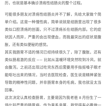
历，也就是基本确诊溃疡性结肠炎的整个过程。
可能很多朋友对溃疡性结肠炎并不了解，先给大家做个简
单介绍。这是一种慢性病，简单说就是结肠里出现了很多
类似口腔溃疡的创面，只不过溃疡长在结肠内部。它的症
状因人而异，严重的会出现便血，而我最突出的症状是腹
胀，还有类似便秘的感觉。
其实我肠胃不适的情况已经持续很久了，除了腹胀，还有
类似肠易激的反应 —— 比如从温暖环境突然吹到冷风，就
会腹泻。之前还出现过吃完东西后需要用手指抠嗓子眼才
能呕吐出来的情况，当时去医院检查，医生说是精神紧张
导致的精神性问题，并非肠胃本身的毛病，我也就没太当
回事。
这次决定认真检查肠胃，主要是因为我老爸 8 月份生了一
场比较严重的肠胃病。作为直系亲属，我觉得有必要做一