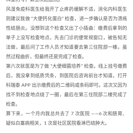
风湿免疫科医生给我开了止疼药缓解不适，消化内科医生
则建议我做 “大便钙化蛋白” 检查，进一步确认是否为溃疡
性结肠炎。没想到这个检查又出了小插曲：缴费后拿到的
单子上没写检查地点，先去门诊的便常规窗口，被告知无
法做，最后问了工作人员才知道要去第三住院部一楼。虽
然过程曲折，但最终还是完成了检查。
第六次就医是为了做 “大便细菌培养” 检查。线上挂号缴费
后，我没拿到纸质凭条，到医院后咨询前台才知道，打开
科瑞泰 APP 出示缴费后的二维码或条码即可。这次又因为
找不到检查地点绕了一圈，最后在第三住院部二楼完成了
检查。
算下来，一个月内我总共去了 7 次医院 ——6 次和肠胃、
疑似白塞病相关，1 次是社区医院看淋巴结肿大。