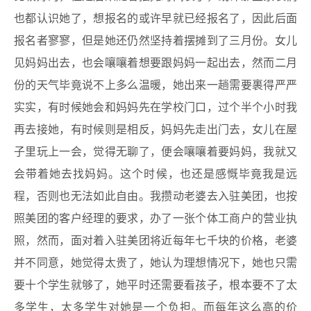
也都认识她了，想报名的或许早就已经报名了，因此后面
报名者寥寥，但是她还仍然坚持着摆摊到了三月份。女儿
见妈妈出去，也会嚷嚷着想要跟妈妈一起出去，然而二月
份的天气毕竟说不上多么温暖，她出来一趟需要裹得严严
实实，有时候她会和妈妈先在学校门口，过个半个小时我
再去接她，有时候则是相反，妈妈先走出门去，女儿在屋
子里玩上一会，觉得无聊了，便会嚷嚷着要妈妈，我就又
会带着她去找妈妈。这个时候，也还是感慨毕竟我是远
程，否则也无法如此自由。我攒动老婆去入驻美团，也按
照美团的客户经理的要求，办了一张个体工商户的营业执
照，然而，面对着入驻美团将近每年七千块的价格，老婆
并不同意，她觉得太贵了，她认为理想情况下，她也只需
要十个学生就够了，她平时还需要看孩子，根本要不了太
多学生，太多学生对她是一个负担。而每年这么高的价