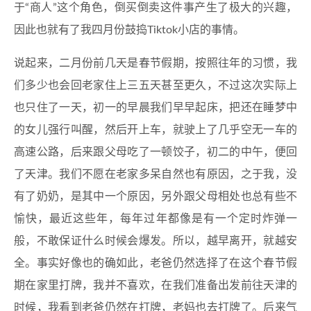
于“商人”这个角色，倒买倒卖这件事产生了极大的兴趣，
因此也就有了我四月份鼓捣Tiktok小店的事情。
说起来，二月份前几天是春节假期，按照往年的习惯，我
们多少也会回老家住上三五天甚至更久，不过这次实际上
也只住了一天，初一的早晨我们早早起床，把还在睡梦中
的女儿强行叫醒，然后开上车，就驶上了几乎空无一车的
高速公路，后来跟父母吃了一顿饺子，初二的中午，便回
了天津。我们不愿在老家多呆自然也有原因，之于我，没
有了奶奶，是其中一个原因，另外跟父母相处也总有些不
愉快，最近这些年，每年过年都像是有一个定时炸弹一
般，不敢保证什么时候会爆发。所以，越早离开，就越安
全。事实好像也的确如此，老爸仍然选择了在这个春节假
期在家里打牌，我并不喜欢，在我们准备出发前往天津的
时候，我看到老爸仍然在打牌，老妈也去打牌了。后来气