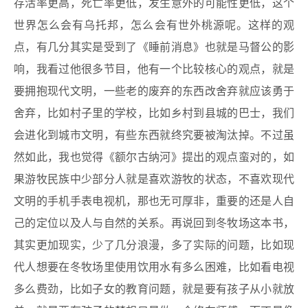
存活率更高，死亡率更低，发生意外的可能性更低，这个
世界怎么会有乌托邦，怎么会有世外桃源呢。这样的观
点，有几分其实是受到了《睡前消息》也就是马督公的影
响，我看过他很多节目，他有一个比较核心的观点，就是
要拥抱现代文明，一些老的废弃的东西改舍弃就应该勇于
舍弃，比如村子里的学校，比如乡村到县城的巴士，我们
会进化到城市文明，有些东西就终究要被淘汰掉。不过虽
然如此，我也觉得《额尔古纳河》提出的观点蛮对的，如
果游牧民族中少部分人就是喜欢游牧的状态，不喜欢现代
文明的手机手表电视机，那也无可厚非，重要的还是人自
己的定位以及人与自然的关系。再说回到冬牧场这本书，
其实更加现实，少了几分浪漫，多了实际的问题，比如现
代人想要在冬牧场里使用饮用水有多么困难，比如看电视
多么费劲，比如子女的教育问题，就是要有孩子从小就放