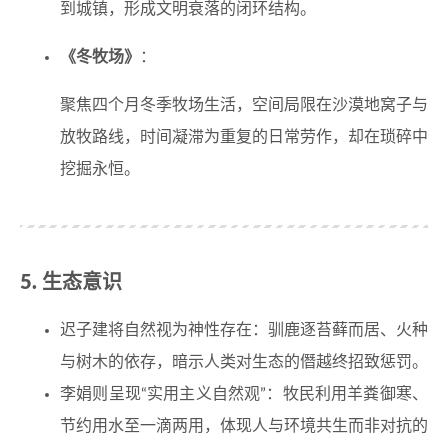
到城镇，形成文明衰落的闭环结构。
《冬牧场》
：
聚焦四个月冬季牧场生活，空间局限在沙漠地窝子与
放牧路线，时间凝滞为重复的日常劳作，却在琐碎中
挖掘永恒。
5. 生态意识
迟子建将自然视为神性存在：驯鹿逐苔藓而居、火种
与树木的依存，暗示人类对生态的僭越终招致惩罚。
李娟则呈现“实用主义自然观”：牧民利用羊粪御寒、
节约用水至一滴两用，体现人与环境共生而非对抗的