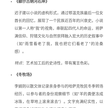
《额尔古纳河右岸》
迟子建以小说的虚构形式，通过鄂温克族最后一位女
酋长的回忆，展现了一个民族近百年的兴衰史。小说
以第一人称“我”的视角，串联起四代人的命运，将萨
满信仰、狩猎文化与自然崇拜融入宏大的历史叙事中
（如“雨雪看老了我，我也把它们看老了”的沧桑
感）。
特点
：艺术加工后的史诗性，带有寓言色彩。
《冬牧场》
李娟则以散文体记录亲身参与的哈萨克牧民冬季转场
经历，以参与者的身份观察细节（如“羊的粪便冻成
冰珠，在草地上滚来滚去”）。文字充满纪实性，以