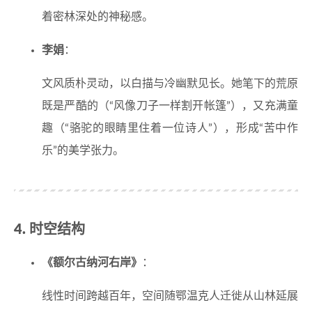
着密林深处的神秘感。
李娟
：
文风质朴灵动，以白描与冷幽默见长。她笔下的荒原
既是严酷的（“风像刀子一样割开帐篷”），又充满童
趣（“骆驼的眼睛里住着一位诗人”），形成“苦中作
乐”的美学张力。
4. 时空结构
《额尔古纳河右岸》
：
线性时间跨越百年，空间随鄂温克人迁徙从山林延展