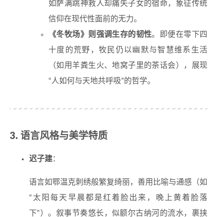
如萨满跳神救人却痛失子女的宿命，象征传统
信仰在现代性面前的无力。
《冬牧场》则强调生存的韧性
。即便在零下四
十度的荒野，牧民仍以幽默与智慧维系生活
（如用羊粪生火、地窝子里的茶话会），展现
“人如何与天地共呼吸”的哲学。
3. 语言风格与美学特质
迟子建
：
语言如鄂温克刺绣般繁复绮丽，善用比喻与通感（如
“太阳每天早晨都是红着脸出来，晚上黄着脸落
下”）。叙事节奏悠长，似额尔古纳河的流水，裹挟