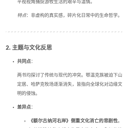
平视视角捕捉游牧生活的艰辛与温情。
特点
：非虚构的真实感，碎片化日常中的生命哲学。
2. 主题与文化反思
共同点
：
两书均探讨了传统与现代的冲突。鄂温克族被迫下山
定居、哈萨克牧场逐渐消失，皆指向全球化对边缘文
明的侵蚀。
差异点
：
《额尔古纳河右岸》侧重文化消亡的悲剧性
。