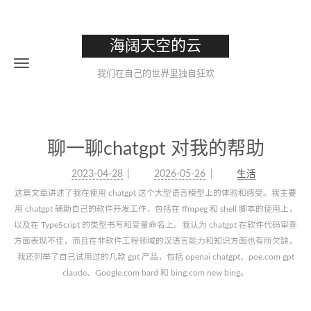
海阔天空的云
我们在自己的世界里独自狂欢
聊一聊chatgpt 对我的帮助
2023-04-28
2026-05-26
生活
这篇文章讲述了我在使用 chatgpt 这个大型语言模型上的体验和感受。我主要
用 chatgpt 辅助自己的软件开发工作，包括在 ffmpeg 和 shell 脚本的使用上，
以及在 TypeScript 的类型书写和变量命名上。我认为 chatgpt 在软件代码审查
方面表现不佳，而且在非软件工程领域的汉语言能力和知识方面也有所欠缺。
我还列举了自己试用过的几款 gpt 产品，包括 openai chatgpt、poe.com gpt
claude、Google.com bard 和 bing.com new bing。