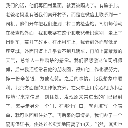
我们的话，他们再回村里面，就要被隔离了。有鉴于此，
老爸老妈没有送我们离开村子，而是在微信上联系到一个
司机，他们开车把我们送到了村口的检查站，司机师傅就
在检查站外面，我和老婆在这个和老爸老妈道别，坐上了
出租车，离开了故乡。在出租车上，我看到外面就像是一
座空城，外面国道上几乎看不到几辆车，再加上雾蒙蒙的
天气，总给人一种肃杀的感觉。我们很感激这位司机师
傅，后来我还经常看他的朋友圈，得知他工作也很努力，
挣一份辛苦钱，为他点赞。之后的事情，比我想象中顺
利，北京方面做的工作很充分，在火车上用京心相助小程
序填写来京信息，到住处，发现原来常进出的门已经封
了，需要走另外一个门，在那个门口，就再填写一个表
单，就可以回到住处了。再后来的事情是，我们办了一个
隔离保证书，住处老老实实地隔离了14天，当然，其实也