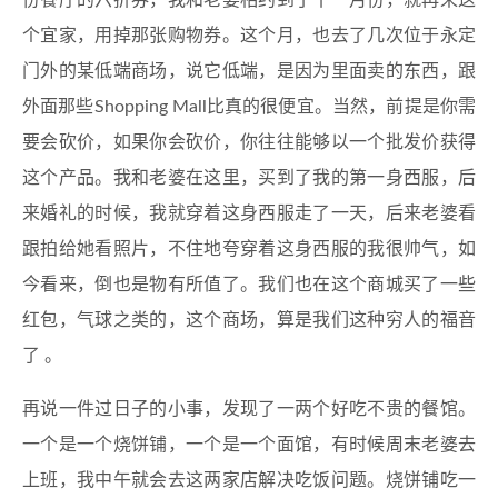
份餐厅的六折券，我和老婆相约到了十一月份，就再来这
个宜家，用掉那张购物券。这个月，也去了几次位于永定
门外的某低端商场，说它低端，是因为里面卖的东西，跟
外面那些Shopping Mall比真的很便宜。当然，前提是你需
要会砍价，如果你会砍价，你往往能够以一个批发价获得
这个产品。我和老婆在这里，买到了我的第一身西服，后
来婚礼的时候，我就穿着这身西服走了一天，后来老婆看
跟拍给她看照片，不住地夸穿着这身西服的我很帅气，如
今看来，倒也是物有所值了。我们也在这个商城买了一些
红包，气球之类的，这个商场，算是我们这种穷人的福音
了 。
再说一件过日子的小事，发现了一两个好吃不贵的餐馆。
一个是一个烧饼铺，一个是一个面馆，有时候周末老婆去
上班，我中午就会去这两家店解决吃饭问题。烧饼铺吃一