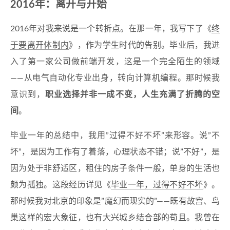
2016年：离开与开始
2016年对我来说是一个转折点。在那一年，我写下了《
终
于要离开体制内
》，作为学生时代的告别。毕业后，我进
入了第一家公司做前端开发，这是一个完全陌生的领域
——从电气自动化专业出身，转向计算机编程。那时候我
意识到，
职业选择并非一成不变，人生充满了折腾的空
间
。
毕业一年的总结中，我用”过得不好不坏”来形容。说”不
坏”，是因为工作有了着落，心理状态不错；说”不好”，是
因为处于非舒适区，租住的房子条件一般，单身的生活也
颇为孤独。这段经历详见《
毕业一年，过得不好不坏
》。
那时候我对北京的印象是”魔幻而现实的”——既有故宫、鸟
巢这样的宏大象征，也有大兴城乡结合部的苟且。我曾在