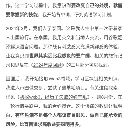
作。这个学习过程中，我意识到
要改变自己的处境，就需
要掌握新的技能
。我开始背单词，研究英语学习计划。
2024年3月，我们去了泰国。这是我人生中第一次带着家
人出国旅行。在泰国，我用英文和当地人交流，用谷歌翻
译解决语言问题。那种既有刺激感又充满新鲜感的体验，
让我意识到
世界其实远比我想象的要广阔
。相关的旅行记
录和思反在《
2024年度回顾
》的三月部分可以找到。
回国后，我开始接触Web3领域，学习区块链相关知识。
我进入币圈做交易，尝试了薅羊毛项目。有关这段探索，
详见《
初探web3，经历了失败的薅羊毛
》。到8月份，在
一轮行情暴跌中，我的合约爆仓。这个惨痛的教训让我明
白，
有些热潮不是每个人都该盲目跟风，做自己能承受的
风险，比盲目追求高收益要聪明得多
。