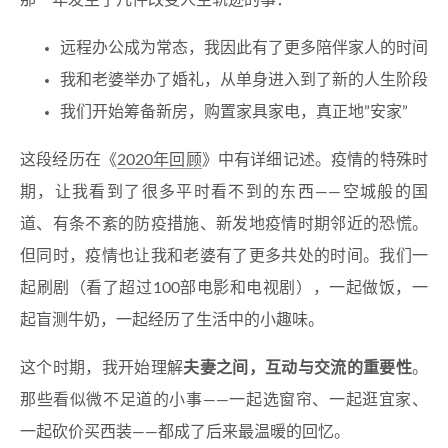
那一年发生了几件改变人生轨迹的事：
远程办公成为常态，我因此有了更多陪伴家人的时间
我和老婆举办了婚礼，从单身进入到了新的人生阶段
我们开始筹备新房，购置家具家电，真正地”安家”
这段经历在《
2020年回顾
》中有详细记述。疫情的特殊时
期，让我看到了很多平时看不到的东西——空城般的国
道、有条不紊的防疫措施、新发地疫情时期邻近的恐慌。
但同时，疫情也让我和老婆有了更多共处的时间。我们一
起刷剧（看了超过100部电影和电视剧），一起做饭，一
起盲测牛奶，一起经历了生活中的小趣味。
这个时期，我开始理解
夫妻之间，互动与交流的重要性
。
那些看似微不足道的小事——一起选窗帘、一起逛宜家、
一起砍价买西装——都成了后来最温暖的回忆。